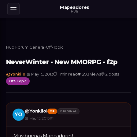
Mapeadores
HUB
Hub
›
Forum
›
General
›
Off-Topic
NeverWinter - New MMORPG - f2p
@
Yonkilol
📅
May 15, 2013
⏱
1 min read
👁
293
views
💬
2
posts
Off-Topic
@
Yonkilol
OP
ORIGINAL
YO
📅
May 15, 2013
#
1
¡Muy buenas Mapeadores!