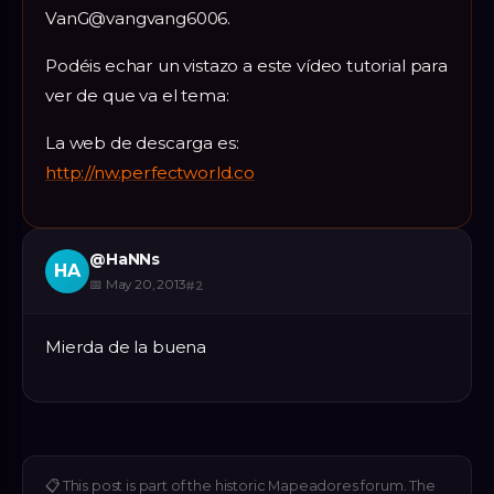
VanG@vangvang6006.
Podéis echar un vistazo a este vídeo tutorial para
ver de que va el tema:
La web de descarga es:
http://nw.perfectworld.co
@
HaNNs
HA
📅
May 20, 2013
#
2
Mierda de la buena
📋
This post is part of the historic Mapeadores forum. The