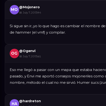
@
Mojonero
MO
📅
July 7, 2013
#
4
Si sigue sin ir, yo lo que hago es cambiar el nombre d
de hammer (el vmf) y compilar.
@
Ogenvi
OG
📅
July 7, 2013
#
5
Eso me llegó a pasar con un mapa que estaba hacien
pasado, y Envi me aportó consejos mojoneriles como 
nombre, método el cual no me sirvió. Humer sucs (z
@
hardreton
HA