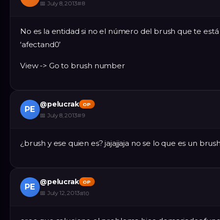
📅
July 8, 2013
#
8
No es la entidad si no el número del brush que te está
‘afectand0’
View -> Go to brush number
@
pelucrak
OP
PE
📅
July 8, 2013
#
9
¿brush y ese quien es? jajajjaja no se lo que es un brus
@
pelucrak
OP
PE
📅
July 12, 2013
#
10