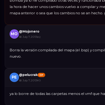
bomba ya lo he compilado otras veces y funcionaba b
la hora de hacer unos cambios vuelvo a compilar y me
mapa anterior o sea que los cambios no se an hecho. 
@
Mojonero
MO
📅
July 7, 2013
#
2
Borra la versión compilada del mapa (el .bsp) y compi
nuevo.
@
pelucrak
OP
PE
📅
July 7, 2013
#
3
ya lo borre de todas las carpetas menos el vmf que ha