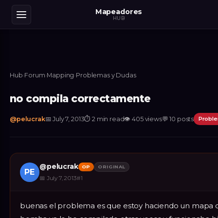
Mapeadores
HUB
Hub
›
Forum
›
Mapping
›
Problemas y Dudas
no compila correctamente
@
pelucrak
📅
July 7, 2013
⏱
2 min read
👁
405
views
💬
10
posts
Probl
@
pelucrak
OP
ORIGINAL
PE
📅
July 7, 2013
#
1
buenas el problema es que estoy haciendo un mapa d