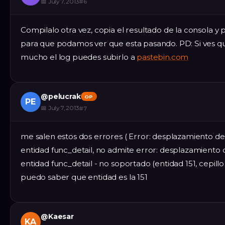
📅
July 7, 2013
#
6
Compilalo otra vez, copia el resultado de la consola y 
para que podamos ver que esta pasando. PD: Si ves 
mucho el log puedes subirlo a
pastebin.com
@
pelucrak
OP
PE
📅
July 7, 2013
#
7
me salen estos dos errores ( Error: desplazamiento de
entidad func_detail, no admite error: desplazamiento 
entidad func_detail - no soportado (entidad 151, cepill
puedo saber que entidad es la 151
@
Kaesar
KA