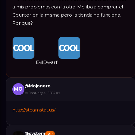
a mis problemas con la otra. Me iba a comprar el
Counter en la misma pero la tienda no funciona.
Por que?
EvilDwarf
@
Mojonero
MO
📅
January 4, 2014
#
2
http://steamstat.us/
@
system
OP