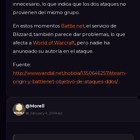
innecesario, lo que indica que los dos ataques no
provienen del mismo grupo.
En estos momentos
Battle.net
, el servicio de
Blizzard, también parece dar problemas, lo que
afecta a
World of Warcraft
, pero nadie ha
anunciado su autoría en el ataque.
Fuente:
http://www.vandal.net/noticia/1350646257/steam-
origin-y-battlenet-objetivo-de-ataques-ddos/
@
Morell
📅
January 4, 2014
#
5