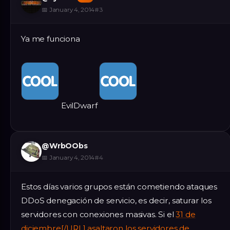
📅
January 4, 2014
#
3
Ya me funciona
EvilDwarf
@
WrbOObs
📅
January 4, 2014
#
4
Estos días varios grupos están cometiendo ataques
DDoS denegación de servicio, es decir, saturar los
servidores con conexiones masivas. Si el
31 de
diciembre[/URL] asaltaron los servidores de