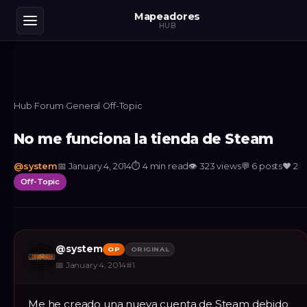
Mapeadores
HUB
Hub
›
Forum
›
General
›
Off-Topic
No me funciona la tienda de Steam
@
system
📅
January 4, 2014
⏱
4 min read
👁
323
views
💬
6
posts
❤️
2
Off-Topic
@
system
OP
ORIGINAL
📅
January 4, 2014
#
1
Me he creado una nueva cuenta de Steam debido