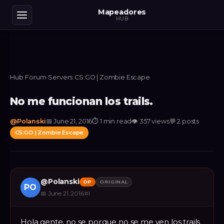
Mapeadores
HUB
Hub
›
Forum
›
Servers
›
CS:GO | Zombie Escape
No me funcionan los trails.
@
Polanski
📅
June 21, 2016
⏱
1 min read
👁
357
views
💬
2
posts
CS:GO | Zombie Escape
@
Polanski
OP
ORIGINAL
PO
📅
June 21, 2016
#
1
Hola gente, no se porque no se me ven los trails