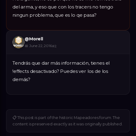
del arma, y eso que con los tracers no tengo
ningun problema, que es lo qe pasa?
@
Morell
📅
June 22, 2016
#
2
Tendrás que dar más información, tienes el
!effects desactivado? Puedes ver los de los
demás?
📋
This post is part of the historic Mapeadores forum. The
content is preserved exactly as it was originally published.