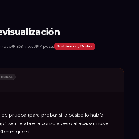
evisualización
n read
👁
359
views
💬
4
posts
Problemas y Dudas
IGINAL
e prueba (para probar si lo básico lo había
p”, se me abre la consola pero al acabar nos e
Steam que si.