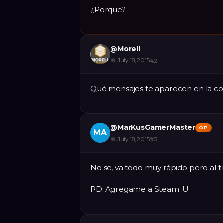
¿Porque?
@
Morell
📅
July 18, 2015
#
2
Qué mensajes te aparecen en la co
@
MarKusGamerMaster
OP
MA
📅
July 18, 2015
#
3
No se, va todo muy rápido pero al f
PD: Agregame a Steam :U