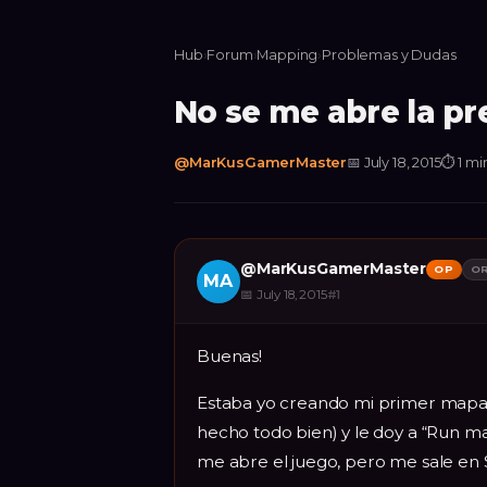
Hub
›
Forum
›
Mapping
›
Problemas y Dudas
No se me abre la pr
@
MarKusGamerMaster
📅
July 18, 2015
⏱
1 mi
@
MarKusGamerMaster
OP
OR
MA
📅
July 18, 2015
#
1
Buenas!
Estaba yo creando mi primer mapa d
hecho todo bien) y le doy a “Run ma
me abre el juego, pero me sale en 