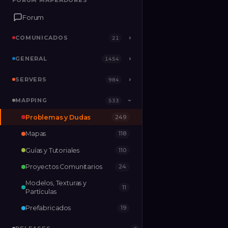
FORUM MAPEADORES
FORUM MAPEADORES
Forum
Forum
COMUNICADOS
COMUNICADOS
›
›
21
21
GENERAL
GENERAL
›
›
1454
1454
SERVERS
SERVERS
›
›
984
984
MAPPING
MAPPING
›
533
533
›
Problemas y Dudas
249
RELEASES
2
Mapas
118
Guías y Tutoriales
110
Proyectos Comunitarios
24
Modelos, Texturas y
11
Partículas
Prefabricados
19