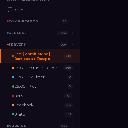
FORUM MAPEADORES
FORUM MAPEADORES
Forum
Forum
COMUNICADOS
COMUNICADOS
›
›
21
21
GENERAL
GENERAL
›
›
1454
1454
SERVERS
SERVERS
›
984
984
›
CS:S | ZombieMod |
210
MAPPING
›
533
Barricada + Escape
CS:GO | Zombie Escape
345
RELEASES
2
CS:GO | KZ Timer
2
CS:GO | Prey
5
Bans
164
Feedback
123
Unirte
133
MAPPING
›
533