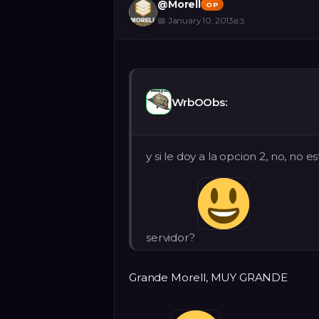
@
Morell
OP
📅
January 10, 2013
#
3
WrbOObs:
y si le doy a la opcion 2, no, n
servidor?
Grande Morell, MUY GRANDE