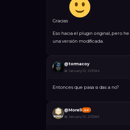
Gracias
Eso hacia el plugin original, pero 
una versión modificada.
@
tormacoy
📅
January 10, 2013
#
4
Entonces que pasa si das a no?
@
Morell
OP
📅
January 10, 2013
#
5