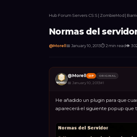
Hub
›
Forum
›
Servers
›
CS:S | ZombieMod | Barr
Normas del servido
@
Morell
📅
January 10, 2013
⏱
2 min read
👁
30
@
Morell
OP
ORIGINAL
📅
January 10, 2013
#
1
He añadido un plugin para que cua
aparecerá el siguiente popup que 