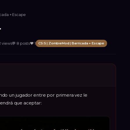
icada + Escape
r
2
views
💬
8
posts
❤️
1
CS:S | ZombieMod | Barricada + Escape
ndo un jugador entre por primera vez le
tendrá que aceptar: