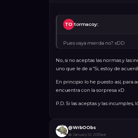
tormacoy:
TO
Pues vaya mierda no? xDD
No, si no aceptas las normas y las 
uno que le de a “Si, estoy de acuerd
En principio lo he puesto así, para
encuentra con la sorpresa xD
P.D. Si las aceptas y las incumples
@
WrbOObs
📅
January 10, 2013
#
8