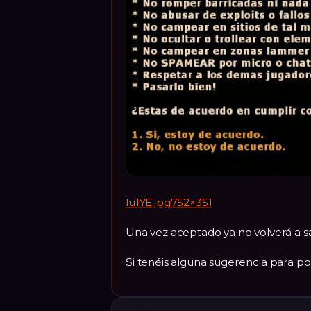
lu1YE.jpg752×351
Una vez aceptado ya no volverá a sa
Si tenéis alguna sugerencia para po