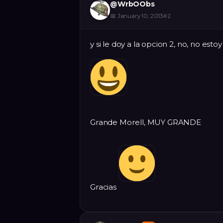
@
WrbOObs
📅
January 10, 2013
#
2
y si le doy a la opcion 2, no, no e
Grande Morell, MUY GRANDE
Gracias