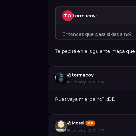
tormacoy:
TO
Entonces que pasa si das a no?
Te pedirá en el siguiente mapa que
@
tormacoy
📅
January 10, 2013
#
6
Pues vaya mierda no? xDD
@
Morell
OP
📅
January 10, 2013
#
7