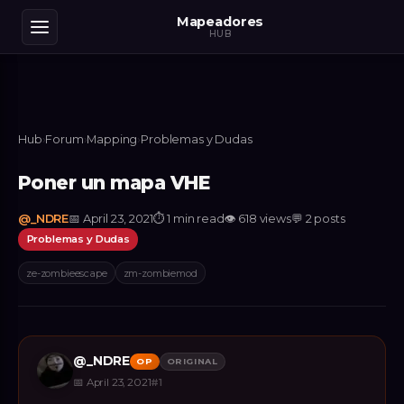
Mapeadores
HUB
Hub
›
Forum
›
Mapping
›
Problemas y Dudas
Poner un mapa VHE
@
_NDRE
📅
April 23, 2021
⏱
1 min read
👁
618
views
💬
2
posts
Problemas y Dudas
ze-zombieescape
zm-zombiemod
@
_NDRE
OP
ORIGINAL
📅
April 23, 2021
#
1