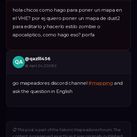
hola chicos como hago para poner un mapa en
el VHE? por ej quiero poner un mapa de dust2
para editarlo y hacerlo estilo zombie o
apocaliptico, como hago eso? porfa
@
qazlll456
QA
📅
April 24, 2021
#
2
go mapeadores discord channel
#mapping
and
ask the question in English
📋
This post is part of the historic Mapeadores forum. The
content is preserved exactly as it was originally published.