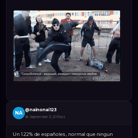
@
nainonai123
NA
📅
September 3, 2015
#
3
Un 1.22% de españoles , normal que ningun