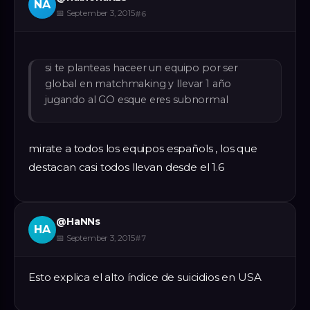
NA
📅
September 3, 2015
#
6
si te planteas haceer un equipo por ser
global en matchmaking y llevar 1 año
jugando al GO esque eres subnormal
mirate a todos los equipos españols , los que
destacan casi todos llevan desde el 1.6
@
HaNNs
HA
📅
September 3, 2015
#
7
Esto explica el alto índice de suicidios en USA