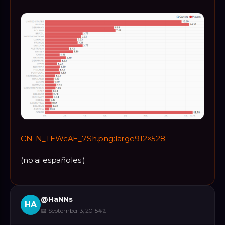
CN-N_TEWcAE_7Sh.png:large912×528
(no ai españoles )
@
HaNNs
HA
📅
September 3, 2015
#
2