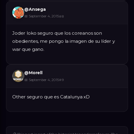
@
Ansega
📅
September 4, 2015
#
8
Joder loko seguro que los coreanos son
obedientes, me pongo la imagen de su líder y
war que gano.
@
Morell
📅
September 4, 2015
#
9
Other seguro que es Catalunya xD