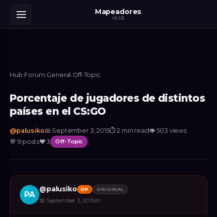
Mapeadores
HUB
Hub
›
Forum
›
General
›
Off-Topic
Porcentaje de jugadores de distintos
países en el CS:GO
@
palusiko
📅
September 3, 2015
⏱
2 min read
👁
503
views
💬
9
posts
❤️
3
Off-Topic
@
palusiko
OP
ORIGINAL
PA
📅
September 3, 2015
#
1