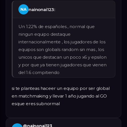
nainonai123:
NA
Un 1.22% de españoles , normal que
ningun equipo destaque
internacionalmente , los jugadores de los
equipos son globals random sin mas , los
unicos que destacan un poco x6 y epsilon
y por que ya tienen jugadores que vienen
del 1.6 compitiendo
si te planteas haceer un equipo por ser global
en matchmaking y llevar 1 año jugando al GO
esque eres subnormal
@
nainonai123