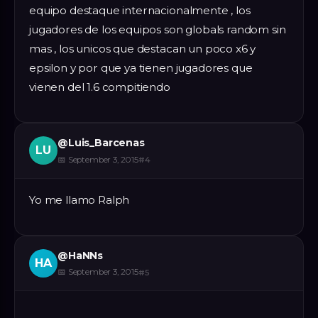
equipo destaque internacionalmente , los
jugadores de los equipos son globals random sin
mas , los unicos que destacan un poco x6 y
epsilon y por que ya tienen jugadores que
vienen del 1.6 compitiendo
@
Luis_Barcenas
LU
📅
September 3, 2015
#
4
Yo me llamo Ralph
@
HaNNs
HA
📅
September 3, 2015
#
5