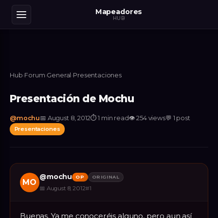
Mapeadores
HUB
Hub
›
Forum
›
General
›
Presentaciones
Presentación de Mochu
@
mochu
📅
August 8, 2012
⏱
1 min read
👁
254
views
💬
1
post
Presentaciones
@
mochu
OP
ORIGINAL
MO
📅
August 8, 2012
#
1
Buenas. Ya me conoceréis alguno, pero aun así