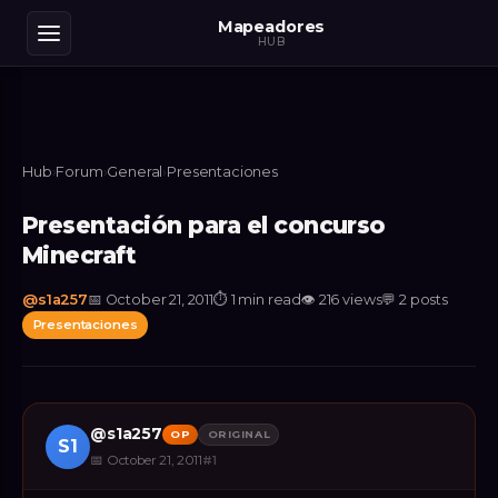
Mapeadores
HUB
Hub
›
Forum
›
General
›
Presentaciones
Presentación para el concurso
Minecraft
@
s1a257
📅
October 21, 2011
⏱
1 min read
👁
216
views
💬
2
posts
Presentaciones
@
s1a257
OP
ORIGINAL
S1
📅
October 21, 2011
#
1