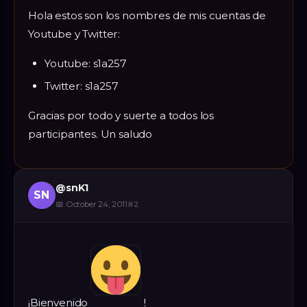
Hola estos son los nombres de mis cuentas de
Youtube y Twitter:
Youtube: s1a257
Twitter: s1a257
Gracias por todo y suerte a todos los
participantes. Un saludo
@
snK1
SN
📅
October 24, 2011
#
2
¡Bienvenido
!