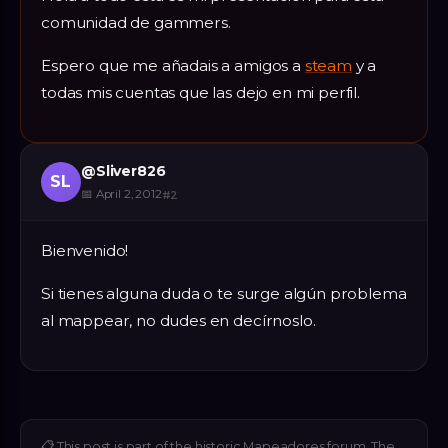
comunidad de gammers.
Espero que me añadais a amigos a
steam
y a
todas mis cuentas que las dejo en mi perfil.
@
Sliver826
SL
📅
April 2, 2012
#
2
Bienvenido!
Si tienes alguna duda o te surge algún problema
al mappear, no dudes en decírnoslo.
📋
This post is part of the historic Mapeadores forum. The