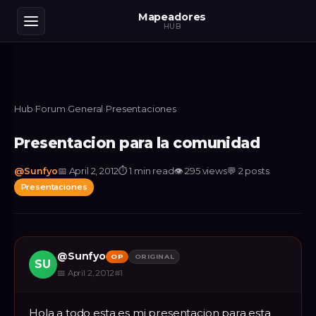
Mapeadores
HUB
Hub
›
Forum
›
General
›
Presentaciones
Presentacion para la comunidad
@
Sunfyo
📅
April 2, 2012
⏱
1 min read
👁
295
views
💬
2
posts
Presentaciones
@
Sunfyo
OP
ORIGINAL
SU
📅
April 2, 2012
#
1
Hola a todo esta es mi presentacion para esta