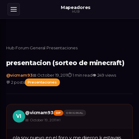
Mapeadores
HUB
Hub
›
Forum
›
General
›
Presentaciones
presentacion (sorteo de minecraft)
@
vicmam93
📅
October 19, 2011
⏱
1 min read
👁
249
views
💬
2
posts
Presentaciones
@
vicmam93
OP
ORIGINAL
VI
📅
October 19, 2011
#
1
ola soy nuevo en el foro y me dijeron k estavais