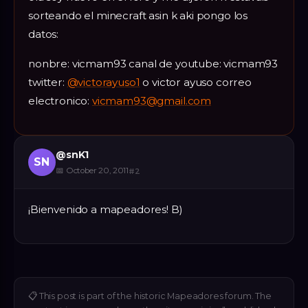
sorteando el minecraft asin k aki pongo los
datos:
nonbre: vicmam93 canal de youtube: vicmam93
twitter:
@victorayuso1
o victor ayuso correo
electronico:
vicmam93@gmail.com
@
snK1
SN
📅
October 20, 2011
#
2
¡Bienvenido a mapeadores! B)
📋
This post is part of the historic Mapeadores forum. The