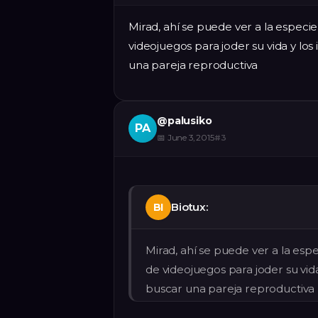
Mirad, ahí se puede ver a la especi
videojuegos para joder su vida y los
una pareja reproductiva
@
palusiko
PA
📅
June 3, 2015
#
3
Biotux:
BI
Mirad, ahí se puede ver a la es
de videojuegos para joder su vida
buscar una pareja reproductiva