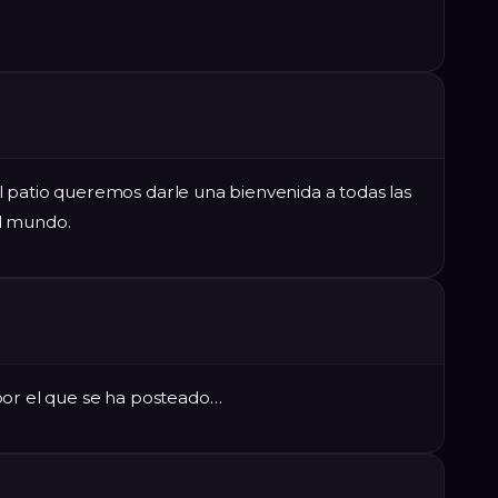
 patio queremos darle una bienvenida a todas las
l mundo.
por el que se ha posteado…