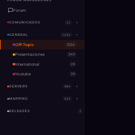
FORUM MAPEADORES
FORUM MAPEADORES
Forum
Forum
COMUNICADOS
COMUNICADOS
›
›
21
21
GENERAL
GENERAL
›
1454
1454
›
Off-Topic
1024
SERVERS
›
984
Presentaciones
349
MAPPING
›
533
International
28
RELEASES
2
Youtube
28
SERVERS
›
984
MAPPING
›
533
RELEASES
2