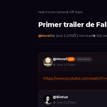
Hub
›
Forum
›
General
›
Off-Topic
Primer trailer de Fal
@
Morell
📅
June 3, 2015
⏱
2 min read
👁
302
vi
@
Morell
OP
ORIGINAL
📅
June 3, 2015
#
1
https://www.youtube.com/watch?v
@
Biotux
📅
June 3, 2015
#
2