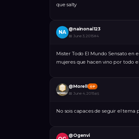
que salty
@
nainonai123
NA
📅
June 3, 2015
#
4
Mister Todo El Mundo Sensato en el
mujeres que hacen vino por todo e
@
Morell
OP
📅
June 4, 2015
#
5
No sois capaces de seguir el tema 
@
Ogenvi
OG