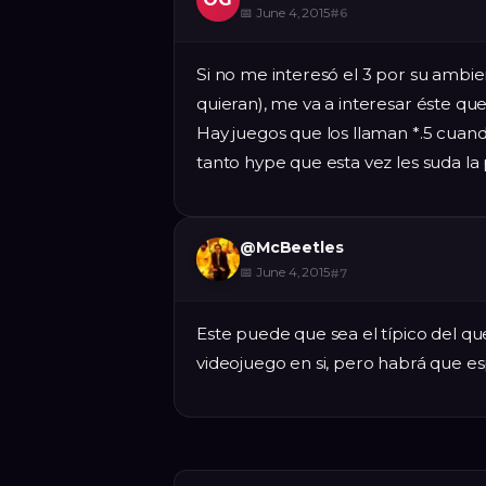
📅
June 4, 2015
#
6
Si no me interesó el 3 por su ambi
quieran), me va a interesar éste que
Hay juegos que los llaman *.5 cuand
tanto hype que esta vez les suda la 
@
McBeetles
📅
June 4, 2015
#
7
Este puede que sea el típico del qu
videojuego en si, pero habrá que e