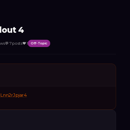
lout 4
ews
💬
7
posts
❤️
1
Off-Topic
=Lnn2rJpjar4