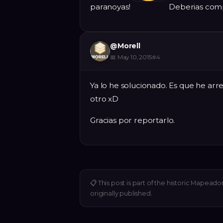
paranoyas!
Deberias comp
@
Morell
📅
May 10, 2015
#
4
Ya lo he solucionado. Es que he arr
otro xD
Gracias por reportarlo.
📋
This post is part of the historic Mapeado
originally published.