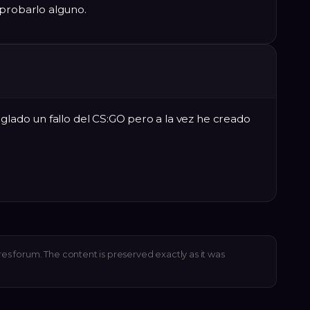
robarlo alguno.
eglado un fallo del CS:GO pero a la vez he creado
res forum. The content is preserved exactly as it was