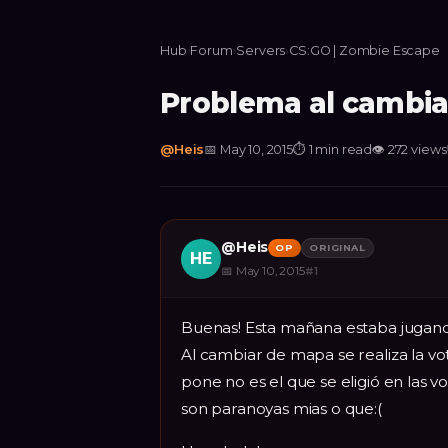
Hub
›
Forum
›
Servers
›
CS:GO | Zombie Escape
Problema al cambi
@
Heis
📅
May 10, 2015
⏱
1 min read
👁
272
views
@
Heis
OP
ORIGINAL
HE
📅
May 10, 2015
#
1
Buenas! Esta mañana estaba jugando
Al cambiar de mapa se realiza la v
pone no es el que se eligió en las 
son paranoyas mias o que:(