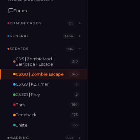
FORUM MAPEADORES
FORUM MAPEADORES
Forum
Forum
COMUNICADOS
COMUNICADOS
›
›
21
21
GENERAL
GENERAL
›
›
1454
1454
SERVERS
SERVERS
›
984
984
›
CS:S | ZombieMod |
210
MAPPING
›
533
Barricada + Escape
CS:GO | Zombie Escape
345
RELEASES
2
CS:GO | KZ Timer
2
CS:GO | Prey
5
Bans
164
Feedback
123
Unirte
133
MAPPING
›
533