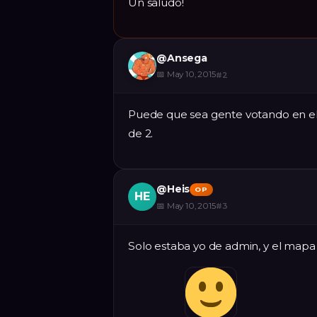
Un saludo!
@
Ansega
📅
May 10, 2015
#
2
Puede que sea gente votando en e
de 2.
@
Heis
OP
HE
📅
May 10, 2015
#
3
Solo estaba yo de admin, y el mapa 