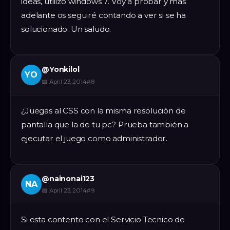
ideas, utilizo windows 7. Voy a probar y mas
adelante os seguiré contando a ver si se ha
solucionado. Un saludo.
@
Yonkilol
YO
📅
April 23, 2014
#
8
¿Juegas al CSS con la misma resolución de
pantalla que la de tu pc? Prueba también a
ejecutar el juego como administrador.
@
nainonai123
NA
📅
April 23, 2014
#
9
Si esta contento con el Servicio Tecnico de