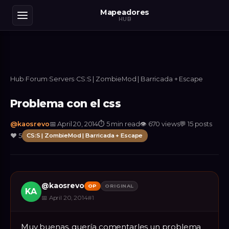
Mapeadores
HUB
Hub
›
Forum
›
Servers
›
CS:S | ZombieMod | Barricada + Escape
Problema con el css
@
kaosrevo
📅
April 20, 2014
⏱
5 min read
👁
670
views
💬
15
posts
❤️
5
CS:S | ZombieMod | Barricada + Escape
@
kaosrevo
OP
ORIGINAL
KA
📅
April 20, 2014
#
1
Muy buenas, quería comentarles un problema