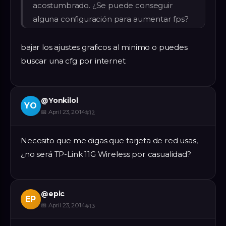
acostumbrado. ¿Se puede conseguir
alguna configuración para aumentar fps?
bajar los ajustes graficos al minimo o puedes
buscar una cfg por internet
@
Yonkilol
YO
📅
April 23, 2014
#
12
Necesito que me digas que tarjeta de red usas,
¿no será TP-Link 11G Wireless por casualidad?
@
epic
EP
📅
April 23, 2014
#
13