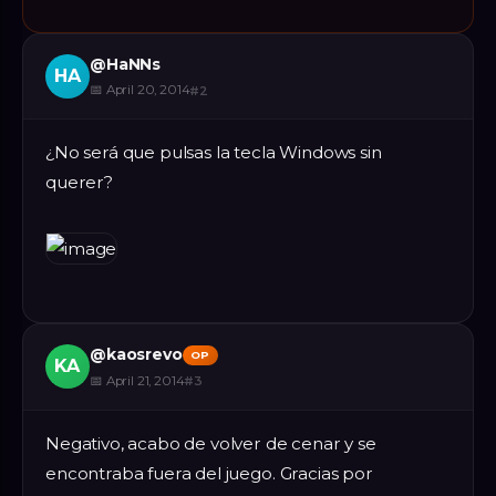
@
HaNNs
HA
📅
April 20, 2014
#
2
¿No será que pulsas la tecla Windows sin
querer?
@
kaosrevo
OP
KA
📅
April 21, 2014
#
3
Negativo, acabo de volver de cenar y se
encontraba fuera del juego. Gracias por