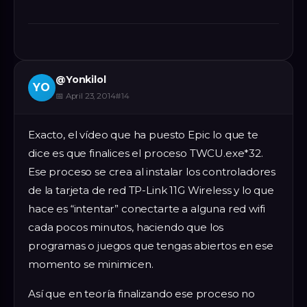
@
Yonkilol
YO
📅
April 23, 2014
#
14
Exacto, el vídeo que ha puesto Epic lo que te
dice es que finalices el proceso TWCU.exe*32.
Ese proceso se crea al instalar los controladores
de la tarjeta de red TP-Link 11G Wireless y lo que
hace es “intentar” conectarte a alguna red wifi
cada pocos minutos, haciendo que los
programas o juegos que tengas abiertos en ese
momento se minimicen.
Así que en teoría finalizando ese proceso no