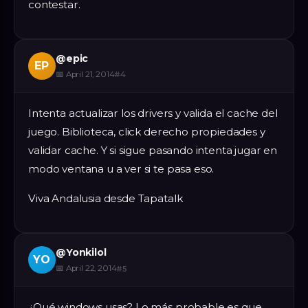
contestar.
@
epic
EP
📅
April 21, 2014
#
4
Intenta actualizar los drivers y valida el cache del
juego. Biblioteca, click derecho propiedades y
validar cache. Y si sigue pasando intenta jugar en
modo ventana u a ver si te pasa eso.
Viva Andalusia desde Tapatalk
@
Yonkilol
YO
📅
April 22, 2014
#
5
¿Qué windows usas? Lo más probable es que