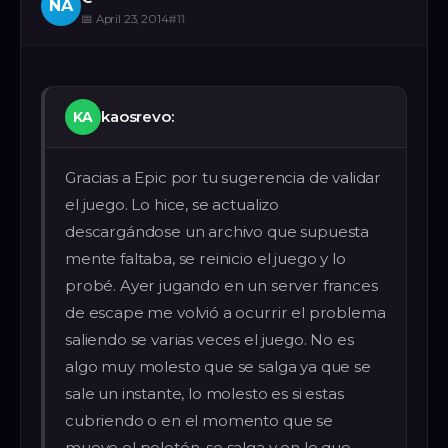
NA
📅
April 23, 2014
#
11
kaosrevo:
KA
Gracias a Epic por tu sugerencia de validar
el juego. Lo hice, se actualizo
descargándose un archivo que supuesta
mente faltaba, se reinicio el juego y lo
probé. Ayer jugando en un server frances
de escape me volvió a ocurrir el problema
saliendo se varias veces el juego. No es
algo muy molesto que se salga ya que se
sale un instante, lo molesto es si estas
cubriendo o en el momento que se
mueve el pelotón, se salga y en lo que