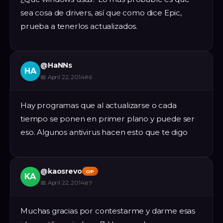
sea cosa de drivers, así que como dice Epic,
prueba a tenerlos actualizados.
@
HaNNs
HA
📅
April 22, 2014
#
6
Hay programas que al actualizarse o cada
tiempo se ponen en primer plano y puede ser
eso. Algunos antivirus hacen esto que te digo
@
kaosrevo
OP
KA
📅
April 22, 2014
#
7
Muchas gracias por contestarme y darme esas