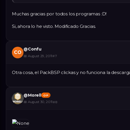
Muchas gracias por todos los programas :D!
Si, ahora lo he visto. Modificado Gracias.
@
Confu
CO
📅
August 29, 2011
#
7
Otra cosa, el PackBSP clickas y no funciona la descarg
@
Morell
OP
📅
August 30, 2011
#
8