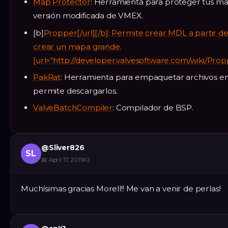
Map Protector
: Herramienta para proteger tus ma
versión modificada de VMEX.
[b]
Propper[/url][/b]: Permite crear MDL a partir de 
crear un mapa grande.
[url=“http://developer.valvesoftware.com/wiki/Pro
PakRat
: Herramienta para empaquetar archivos e
permite descargarlos.
ValveBatchCompiler
: Compilador de BSP.
@
Sliver826
SL
📅
April 17, 2011
#
2
Muchísimas gracias Morell!! Me van a venir de perlas!