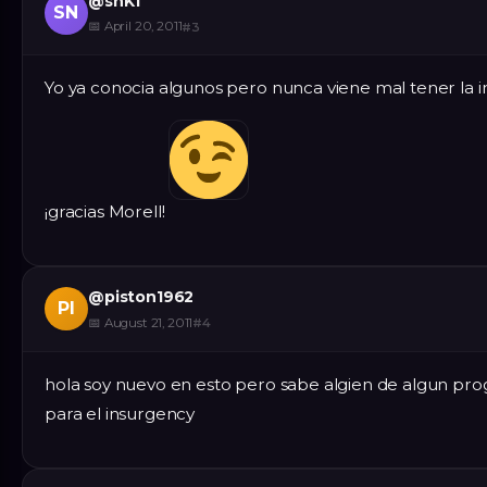
@
snK1
SN
📅
April 20, 2011
#
3
Yo ya conocia algunos pero nunca viene mal tener la 
¡gracias Morell!
@
piston1962
PI
📅
August 21, 2011
#
4
hola soy nuevo en esto pero sabe algien de algun pr
para el insurgency