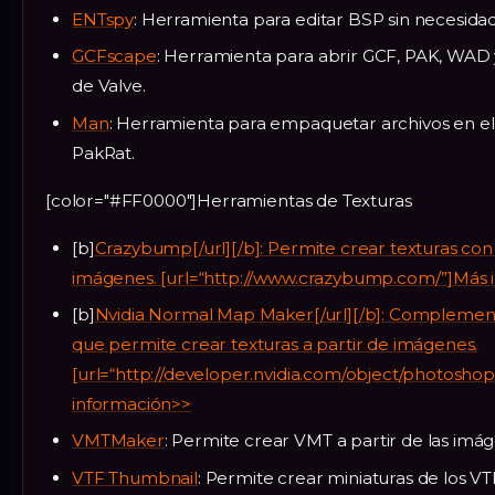
ENTspy
: Herramienta para editar BSP sin necesida
GCFscape
: Herramienta para abrir GCF, PAK, WA
de Valve.
Man
: Herramienta para empaquetar archivos en el
PakRat.
[color="#FF0000"]Herramientas de Texturas
[b]
Crazybump[/url][/b]: Permite crear texturas con
imágenes. [url=“http://www.crazybump.com/”]Más 
[b]
Nvidia Normal Map Maker[/url][/b]: Complemen
que permite crear texturas a partir de imágenes.
[url=“http://developer.nvidia.com/object/photosho
información>>
VMTMaker
: Permite crear VMT a partir de las imá
VTF Thumbnail
: Permite crear miniaturas de los VT