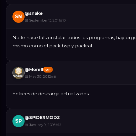
@
snake
SN
📅
September 13, 2011
#
10
No te hace falta instalar todos los programas, hay pr
mismo como el pack bsp y packrat.
@
Morell
OP
📅
May 30, 2012
#
11
Enlaces de descarga actualizados!
@
SPIDERMODZ
SP
📅
January 9, 2016
#
12