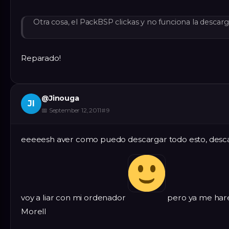
Otra cosa, el PackBSP clickas y no funciona la descarg
Reparado!
@
Jinouga
JI
📅
September 12, 2011
#
9
eeeeesh aver como puedo descargar todo esto, desc
voy a liar con mi ordenador
pero ya me hare
Morell