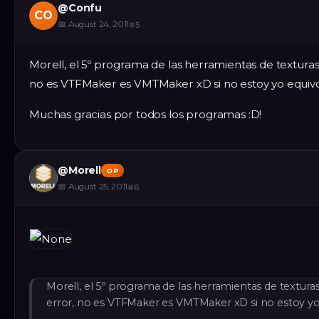
@
Confu
CO
📅
August 24, 2011
#
5
Morell, el 5º programa de las herramientas de texturas
no es VTFMaker es VMTMaker xD si no estoy yo equiv
Muchas gracias por todos los programas :D!
@
Morell
OP
📅
August 25, 2011
#
6
Morell, el 5º programa de las herramientas de textura
error, no es VTFMaker es VMTMaker xD si no estoy yo