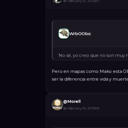
📅
February 10, 2013
#
7
WrbOObs:
No sé, yo creo que no son muy 
Pero en mapas como Mako esta OP
ser la diferencia entre vida y muerte
@
Morell
📅
February 10, 2013
#
8