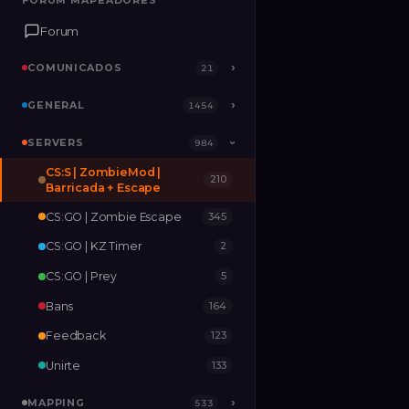
FORUM MAPEADORES
FORUM MAPEADORES
Forum
Forum
COMUNICADOS
COMUNICADOS
›
›
21
21
GENERAL
GENERAL
›
›
1454
1454
SERVERS
SERVERS
›
984
984
›
CS:S | ZombieMod |
210
MAPPING
›
533
Barricada + Escape
CS:GO | Zombie Escape
345
RELEASES
2
CS:GO | KZ Timer
2
CS:GO | Prey
5
Bans
164
Feedback
123
Unirte
133
MAPPING
›
533