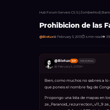
Hub
›
Forum
›
Servers
›
CS:S | ZombieMod | Barr
Prohibicion de las 
@
Biotux
📅
February 5, 2013
⏱
4 min read
👁
35
@
Biotux
OP
ORIGINAL
📅
February 5, 2013
#
1
Bien, como muchos no sabreis a lo 
que poneis el nombre fag de Congel
Propongo una lista de mapas en lo
ze_Paranoid_rezurrection_v11_9 z