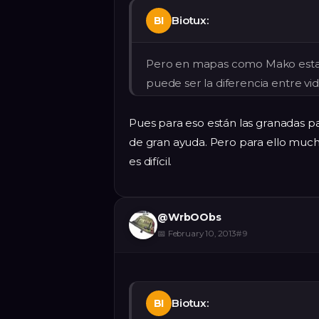
Biotux:
BI
Pero en mapas como Mako esta 
puede ser la diferencia entre vi
Pues para eso están las granadas p
de gran ayuda. Pero para ello mucha
es difícil.
@
WrbOObs
📅
February 10, 2013
#
9
Biotux:
BI