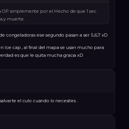
OP simplemente por el Hecho de que 1 sec
da y muerte.
 de congeladoras ese segundo pasan a ser 5,6,7 xD
en Ice cap , al final del mapa se usan mucho para
a verdad es que le quita mucha gracia xD
alvarte el culo cuando lo necesites .