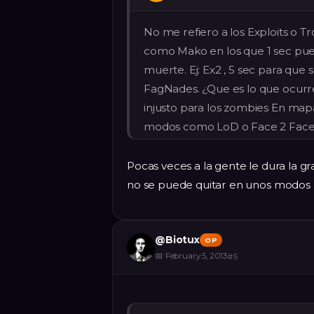
No me refiero a los Exploits o T
como Mako en los que 1 sec puede s
muerte. Ej: Ex2 , 5 sec para que 
FagNades. ¿Que es lo que ocur
injusto para los zombies En map
modos como LoD o Face 2 Fac
Pocas veces a la gente le dura la gr
no se puede quitar en unos modos (d
@
Biotux
OP
📅
February 5, 2013
#
5