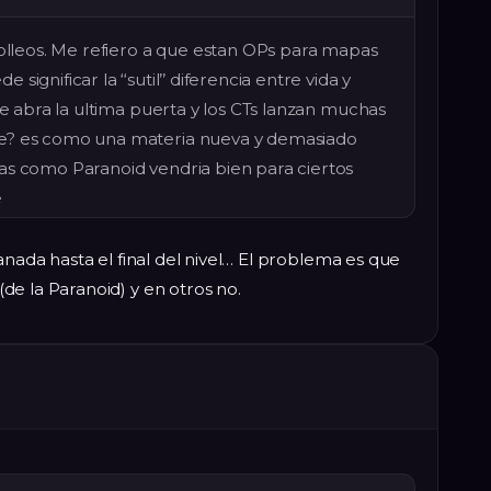
rolleos. Me refiero a que estan OPs para mapas
ignificar la ‘‘sutil’’ diferencia entre vida y
se abra la ultima puerta y los CTs lanzan muchas
re? es como una materia nueva y demasiado
as como Paranoid vendria bien para ciertos
e
anada hasta el final del nivel… El problema es que
e la Paranoid) y en otros no.