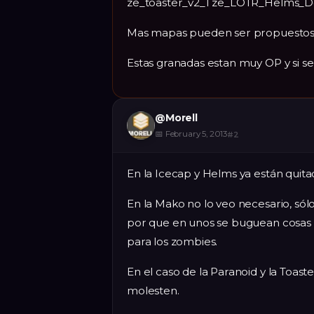
ze_toaster_v2_1 ze_LOTR_Helms_
Mas mapas pueden ser propuestos
Estas granadas estan muy OP y si se 
@
Morell
📅
February 5, 2013
#
2
En la Icecap y Helms ya están qui
En la Mako no lo veo necesario, sól
por que en unos se buguean cosas d
para los zombies.
En el caso de la Paranoid y la Toas
molesten.