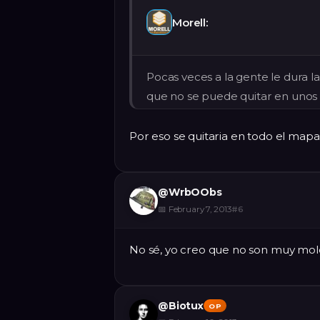
Morell:
Pocas veces a la gente le dura la
que no se puede quitar en unos 
Por eso se quitaria en todo el mapa
@
WrbOObs
📅
February 7, 2013
#
6
No sé, yo creo que no son muy mol
@
Biotux
OP