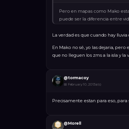
Pero en mapas como Mako esta 
puede ser la diferencia entre vi
La verdad es que cuando hay lluvia
En Mako no sé, yo las dejaria, pero 
que no lleguen los zms a la isla y l
@
tormacoy
📅
February 10, 2013
#
10
Precisamente estan para eso, para s
@
Morell