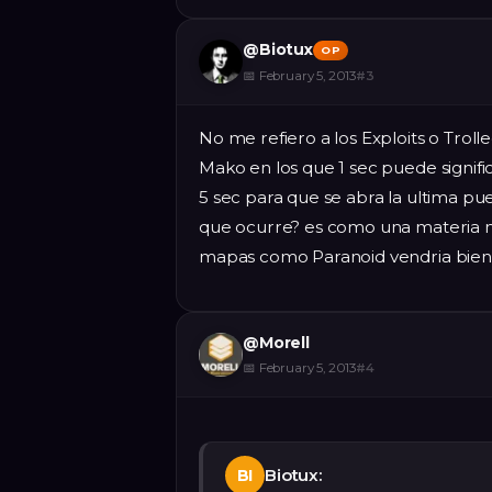
@
Biotux
OP
📅
February 5, 2013
#
3
No me refiero a los Exploits o Tro
Mako en los que 1 sec puede significar 
5 sec para que se abra la ultima pu
que ocurre? es como una materia n
mapas como Paranoid vendria bien
@
Morell
📅
February 5, 2013
#
4
Biotux:
BI