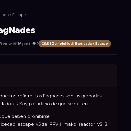
icada + Escape
FagNades
8
views
💬
16
posts
❤️
2
CS:S | ZombieMod | Barricada + Escape
que me refiero: Las Fagnades son las granadas
adoras. Soy partidario de que se quiten.
s que deben prohibirse:
e_icecap_escape_v5 ze_FFVII_mako_reactor_v5_3