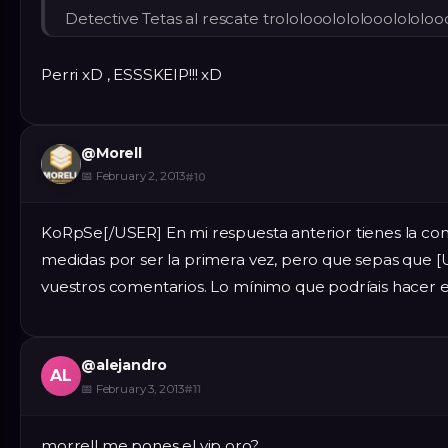
Detective Tetas al rescate trololooolololooolololoo
Perri xD , ESSSKEIP!!! xD
@
Morell
📅
February 2, 2013
#
10
KoRpSe[/USER] En mi respuesta anterior tienes la co
medidas por ser la primera vez, pero que sepas que 
vuestros comentarios. Lo mínimo que podríais hacer es
@
alejandro
AL
📅
February 3, 2013
#
11
morrell me pones el vip oro?