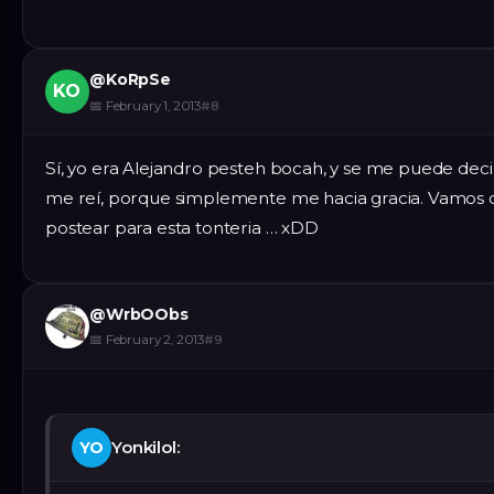
@
KoRpSe
KO
📅
February 1, 2013
#
8
Sí, yo era Alejandro pesteh bocah, y se me puede decir
me reí, porque simplemente me hacia gracia. Vamos
postear para esta tonteria … xDD
@
WrbOObs
📅
February 2, 2013
#
9
Yonkilol:
YO