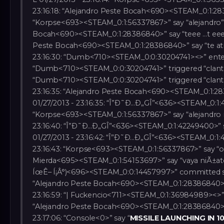
23:16:18: “Alejandro Peste Bocah<690><STEAM_0:1:283868
“Korpse<693><STEAM_0:1:56337867>” say “alejandro” L 
Bocah<690><STEAM_0:1:28386840>” say “teee …t eee.g…
Peste Bocah<690><STEAM_0:1:28386840>” say “te atra
23:16:30: “Dumb<710><STEAM_0:0:30204741><>” entere
“Dumb<710><STEAM_0:0:30204741>” triggered “clantag” 
“Dumb<710><STEAM_0:0:30204741>” triggered “clanta
23:16:35: “Alejandro Peste Bocah<690><STEAM_0:1:2
01/27/2013 - 23:16:35: “Î”Ð˜Ð…Ð„GÎ”<636><STEAM_0:1:42
“Korpse<693><STEAM_0:1:56337867>” say “alejandro no
23:16:40: “Î”Ð˜Ð…Ð„GÎ”<636><STEAM_0:1:42249400>” s
01/27/2013 - 23:16:42: “Î”Ð˜Ð…Ð„GÎ”<636><STEAM_0:1:4
23:16:43: “Korpse<693><STEAM_0:1:56337867>” say “o t
Mierda<695><STEAM_0:1:54153697>” say “vaya niÃ±atos” 
ÍœÊ– Í¡Â°)<696><STEAM_0:0:14457997>” committed suici
“Alejandro Peste Bocah<690><STEAM_0:1:28386840>” 
23:16:59: “| Fuckencio<711><STEAM_0:1:36984989><>” 
“Alejandro Peste Bocah<690><STEAM_0:1:28386840>” s
23:17:06: “Console<0>” say “
MISSILE LAUNCHING IN 