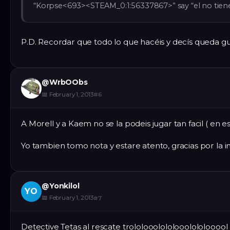
“Korpse<693><STEAM_0:1:56337867>” say “el no tiene 
P.D. Recordar que todo lo que hacéis y decís queda g
@
WrbOObs
📅
February 1, 2013
#
6
A Morell y a Kaem no se la podeis jugar tan facil ( en es
Yo tambien tomo nota y estare atento, gracias por la 
@
Yonkilol
YO
📅
February 1, 2013
#
7
Detective Tetas al rescate trololooolololooolololooool