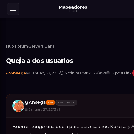
Mapeadores
HUB
Hub
›
Forum
›
Servers
›
Bans
Queja a dos usuarios
@
Ansega
📅
January 27, 2013
⏱
5 min read
👁
413
views
💬
12
posts
❤️
4
@
Ansega
OP
ORIGINAL
📅
January 27, 2013
#
1
Buenas, tengo una queja para dos usuarios: Korpse y A