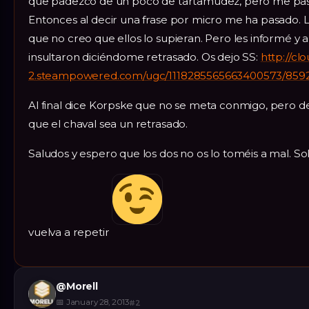
que padezco de un poco de tartamudez, pero me pas
Entonces al decir una frase por micro me ha pasado. L
que no creo que ellos lo supieran. Pero les informé y 
insultaron diciéndome retrasado. Os dejo SS:
http://cl
2.steampowered.com/ugc/1118285565663400573/85
Al final dice Korpske que no se meta conmigo, pero 
que el chaval sea un retrasado.
Saludos y espero que los dos no os lo toméis a mal. 
vuelva a repetir
@
Morell
📅
January 28, 2013
#
2