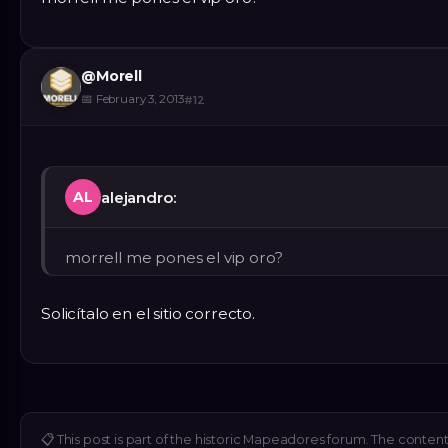
@
Morell
📅
February 3, 2013
#
12
alejandro:
AL
morrell me pones el vip oro?
Solicítalo en el sitio correcto.
📋
This post is part of the historic Mapeadores forum. The content 