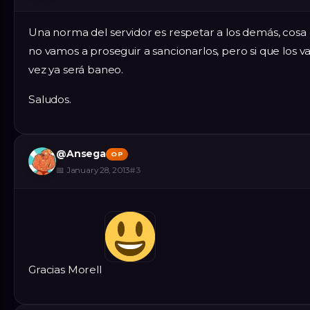
Una norma del servidor es respetar a los demás, cosa 
no vamos a proseguir a sancionarlos, pero si que los v
vez ya será baneo.
Saludos.
@
Ansega
OP
📅
January 28, 2013
#
3
Gracias Morell