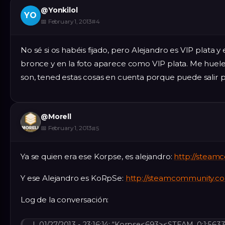
@
Yonkilol
YO
📅
February 1, 2013
#
4
No sé si os habéis fijado, pero Alejandro es VIP plata y
bronce y en la foto aparece como VIP plata. Me huel
son, tened estas cosas en cuenta porque puede salir 
@
Morell
📅
February 1, 2013
#
5
Ya se quien era ese Korpse, es alejandro:
http://steam
Y ese Alejandro es KoRpSe:
http://steamcommunity.co
Log de la conversación:
L 01/27/2013 - 23:16:14: “Korpse<693><STEAM_0:1:56337