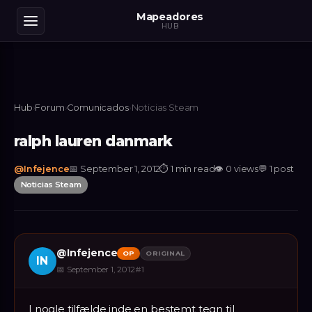
Mapeadores
HUB
Hub
›
Forum
›
Comunicados
›
Noticias Steam
ralph lauren danmark
@
Infejence
📅
September 1, 2012
⏱
1 min read
👁
0
views
💬
1
post
Noticias Steam
@
Infejence
OP
ORIGINAL
IN
📅
September 1, 2012
#
1
I nogle tilfælde inde en bestemt tegn til