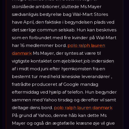
storslåede ambitioner, sluttede Ms Mayer
sædvanligvis bestyrelse bag Wal-Mart Stores
have April, den faktiske i begyndelsen plads ved
det særlige commun selskab. Hun kan beskrives
som en forbundet med fire kvinder på Wal-Mart
har 16 medlemmer bord.
polo ralph lauren
danmark
Ms Mayer, der syntes at være til
vigtigste kontaktet om øjeblikket job indersiden
af i midt mod juni efter hjemkomsten fra en
bestemt tur med held kinesiske leverandører ,
fratrådte produceret af Google mandag
eftermiddag ved hjælp af telefon. Hun begynder
sammen med Yahoo tirsdag og derefter vil samt
deltage dens bord.
polo ralph lauren danmark
På grund af Yahoo, denne håb kan dette Ms
Mayer og også din ægtefælle kræsne øje vil give