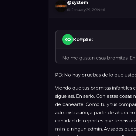
@
system
📅
January 29, 2014
#
6
KoRpSe:
KO
No me gustan esas bromitas. En
PD: No hay pruebas de lo que uste
Viendo que tus bromitas infantiles 
sigue así. En serio. Con estas cosas
de banearte. Como tu y tus compañe
administración, a partir de ahora n
cantidad de reportes que teneis a v
mi ni a ningun admin. Avisados que