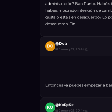
administración? Ban Punto. Habéis 
habéis mostrado intención de cambia
gusta o estáis en desacuerdo? Lo po
desacuerdo. Fin.
@
Dolz
DO
📅
January 29, 2014
#
12
Entonces ya puedes empezar a ban
@
KoRpSe
KO
📅
January 29, 2014
#
13