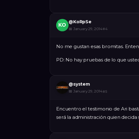
@
KoRpSe
KO
📅
January 29, 2014
#
4
No me gustan esas bromitas. Enten
PD: No hay pruebas de lo que uste
@
system
📅
January 29, 2014
#
5
Encuentro el testimonio de Ari bast
será la administración quien decida s