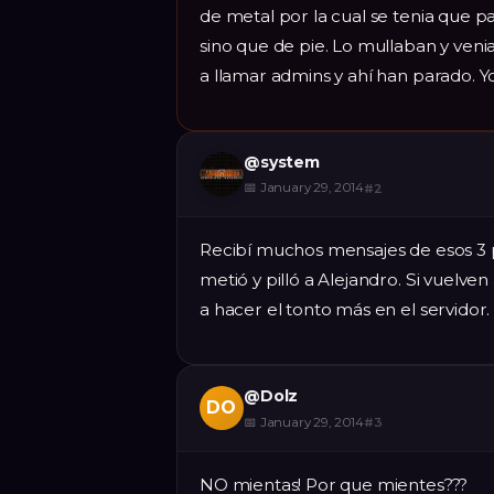
de metal por la cual se tenia que
sino que de pie. Lo mullaban y ven
a llamar admins y ahí han parado. Yo
@
system
📅
January 29, 2014
#
2
Recibí muchos mensajes de esos 3 p
metió y pilló a Alejandro. Si vuelve
a hacer el tonto más en el servidor.
@
Dolz
DO
📅
January 29, 2014
#
3
NO mientas! Por que mientes???