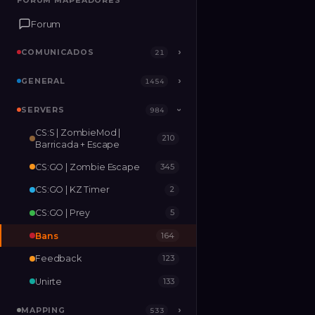
FORUM MAPEADORES
FORUM MAPEADORES
Forum
Forum
COMUNICADOS
COMUNICADOS
›
›
21
21
GENERAL
GENERAL
›
›
1454
1454
SERVERS
SERVERS
›
984
984
›
CS:S | ZombieMod |
210
MAPPING
›
533
Barricada + Escape
CS:GO | Zombie Escape
345
RELEASES
2
CS:GO | KZ Timer
2
CS:GO | Prey
5
Bans
164
Feedback
123
Unirte
133
MAPPING
›
533