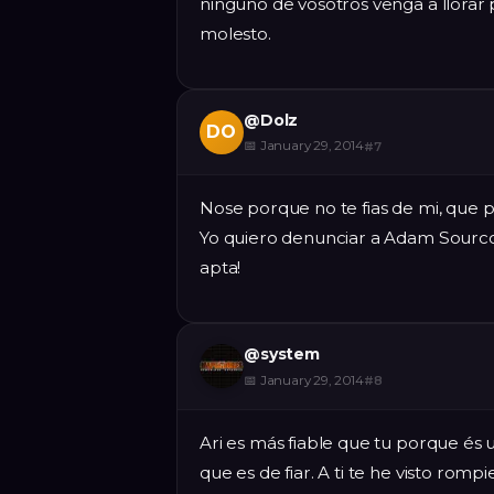
ninguno de vosotros venga a llorar p
molesto.
@
Dolz
DO
📅
January 29, 2014
#
7
Nose porque no te fias de mi, que pa
Yo quiero denunciar a Adam Sourcce
apta!
@
system
📅
January 29, 2014
#
8
Ari es más fiable que tu porque és
que es de fiar. A ti te he visto rom