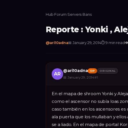
Hub
›
Forum
›
Servers
›
Bans
Reporte : Yonki , Al
@
ari10adna
📅
January 29, 2014
⏱
9 min read

@
ari10adna
OP
ORIGINAL
AR
📅
January 29, 2014
#
1
En el mapa de shroom Yonki y Alej
como el ascensor no subía loas zom
caso también en los ascensores es
ala puerta que los mullaban y ellos
se a liado. En el mapa de portal 