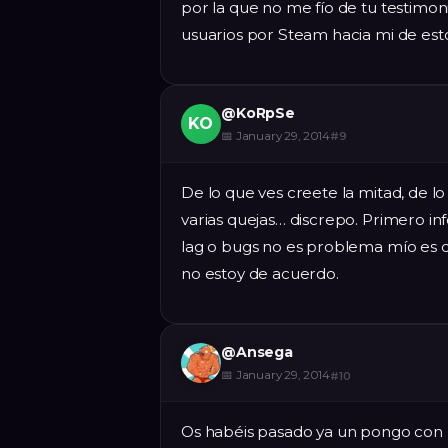
por la que no me fío de tu testimoni
usuarios por Steam hacia mi de esto
@
KoRpSe
KO
📅
January 29, 2014
#
9
De lo que ves creete la mitad, de lo
varias quejas… discrepo. Primero in
lag o bugs no es problema mío es d
no estoy de acuerdo.
@
Ansega
📅
January 29, 2014
#
10
Os habéis pasado ya un pongo con l