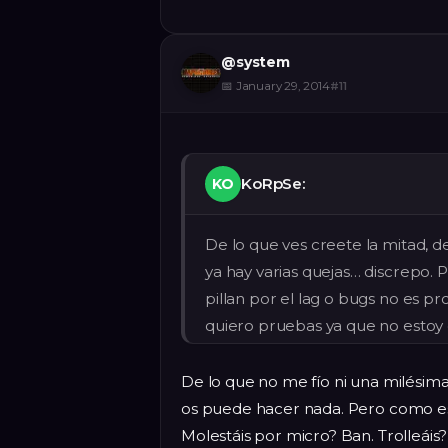
@
system
📅
January 29, 2014
#
11
KoRpSe:
KO
De lo que ves creete la mitad, de
ya hay varias quejas… discrepo.
pillan por el lag o bugs no es p
quiero pruebas ya que no estoy
De lo que no me fío ni una milésima
os puede hacer nada. Pero como es l
Molestáis por micro? Ban. Trolleáis?