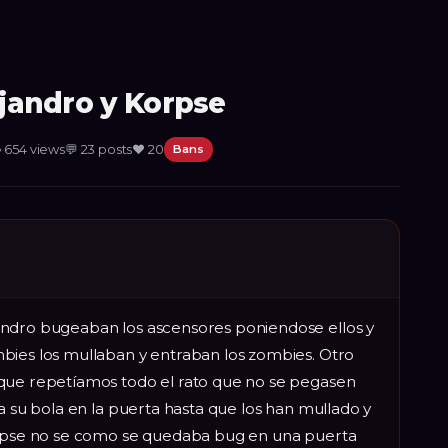
ejandro y Korpse

654
views
💬
23
posts
❤️
20
Bans
andro bugeaban los ascensores poniendose ellos y
bies los mullaban y entraban los zombies. Otro
 que repetíamos todo el rato que no se pegasen
 a su bola en la puerta hasta que los han mullado y
Korpse no se como se quedaba bug en una puerta