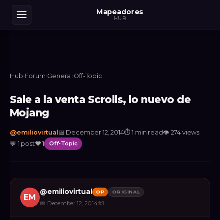
Mapeadores
HUB
Hub
›
Forum
›
General
›
Off-Topic
Sale a la venta Scrolls, lo nuevo de
Mojang
@
emiliovirtual
📅
December 12, 2014
⏱
1 min read
👁
274
views
💬
1
post
❤️
1
Off-Topic
@
emiliovirtual
OP
ORIGINAL
EM
📅
December 12, 2014
#
1