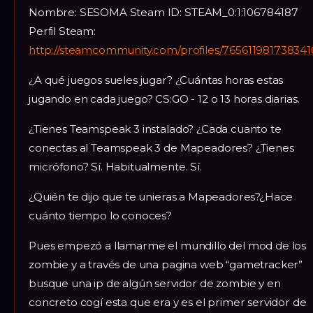
Nombre: SESOMA Steam ID: STEAM_0:1:106784187
Perfil Steam:
http://steamcommunity.com/profiles/765611981738341
¿A qué juegos sueles jugar? ¿Cuántas horas estas
jugando en cada juego? CS:GO - 12 o 13 horas diarias.
¿Tienes Teamspeak 3 instalado? ¿Cada cuanto te
conectas al Teamspeak 3 de Mapeadores? ¿Tienes
micrófono? Sí. Habitualmente. Sí.
¿Quién te dijo que te unieras a Mapeadores?¿Hace
cuánto tiempo lo conoces?
Pues empezó a llamarme el mundillo del mod de los
zombie y a través de una pagina web “gametracker”
busque una ip de algún servidor de zombie y en
concreto cogí esta que era y es el primer servidor de