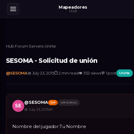
Mapeadores
HUB
Hub
›
Forum
›
Servers
›
Unirte
SESOMA - Solicitud de unión
@
SESOMA
📅
July 23, 2015
⏱
2 min read
👁
352
views
💬
1
post
Unirte
@
SESOMA
OP
ORIGINAL
SE
📅
July 23, 2015
#
1
Nombre del jugador:Tu Nombre