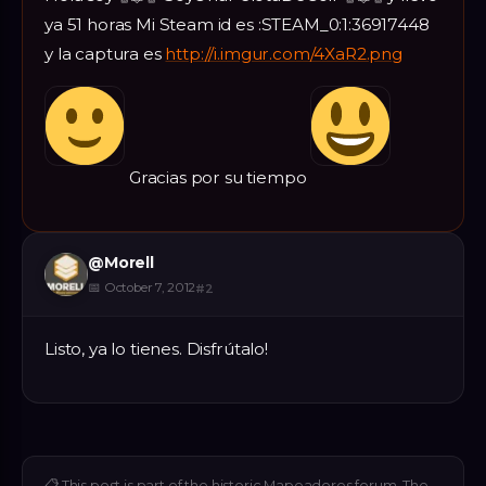
ya 51 horas Mi Steam id es :STEAM_0:1:36917448
y la captura es
http://i.imgur.com/4XaR2.png
Gracias por su tiempo
@
Morell
📅
October 7, 2012
#
2
Listo, ya lo tienes. Disfrútalo!
📋
This post is part of the historic Mapeadores forum. The