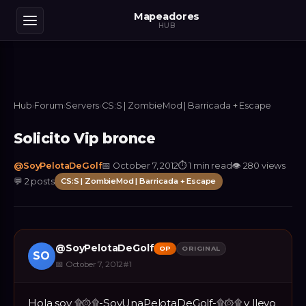
Mapeadores
HUB
Hub
›
Forum
›
Servers
›
CS:S | ZombieMod | Barricada + Escape
Solicito Vip bronce
@
SoyPelotaDeGolf
📅
October 7, 2012
⏱
1 min read
👁
280
views
💬
2
posts
CS:S | ZombieMod | Barricada + Escape
@
SoyPelotaDeGolf
OP
ORIGINAL
SO
📅
October 7, 2012
#
1
Hola soy ۩۞۩-SoyUnaPelotaDeGolf-۩۞۩ y llevo