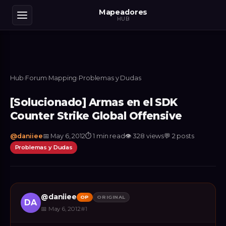
Mapeadores
HUB
Hub
›
Forum
›
Mapping
›
Problemas y Dudas
[Solucionado] Armas en el SDK
Counter Strike Global Offensive
@
daniiee
📅
May 6, 2012
⏱
1 min read
👁
328
views
💬
2
posts
Problemas y Dudas
@
daniiee
OP
ORIGINAL
DA
📅
May 6, 2012
#
1