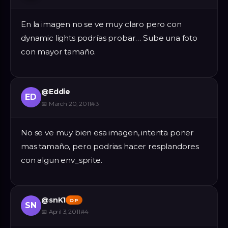
En la imagen no se ve muy claro pero con
dynamic lights podrías probar… Sube una foto
con mayor tamaño.
@
Eddie
ED
📅
March 20, 2011
#
3
No se ve muy bien esa imagen, intenta poner
mas tamaño, pero podrias hacer resplandores
con algun env_sprite.
@
snK1
OP
SN
📅
April 3, 2011
#
4