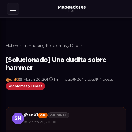
Mapeadores
HUB
Hub
›
Forum
›
Mapping
›
Problemas y Dudas
[Solucionado] Una dudita sobre
hammer
@
snK1
📅
March 20, 2011
⏱
1 min read
👁
264
views
💬
4
posts
Problemas y Dudas
@
snK1
OP
ORIGINAL
SN
📅
March 20, 2011
#
1