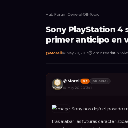
Hub
›
Forum
›
General
›
Off-Topic
Sony PlayStation 4 s
primer anticipo en 
@
Morell
📅
May 20, 2013
⏱
2 min read
👁
175
vi
@
Morell
OP
ORIGINAL
📅
May 20, 2013
#
1
Sony nos dejó el pasado me
tras alabar las futuras característic