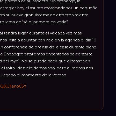
ra porción de su aspecto. Sin embargo, la
arreglar hoy el asunto mostrándonos un pequeño
erá su nuevo gran sistema de entretenimiento
te lema de “sé el primero en verla”.
ial tendrá lugar durante el ya cada vez más
p nos insta a apuntar con rojo en la agenda el día 10
gran conferencia de prensa de la casa durante dicho
de Engadget estaremos encantados de contarte
 del rayo). No se puede decir que el teaser en
as el salto- desvele demasiado, pero al menos nos
ha llegado el momento de la verdad.
=QjXU1anoC5Y