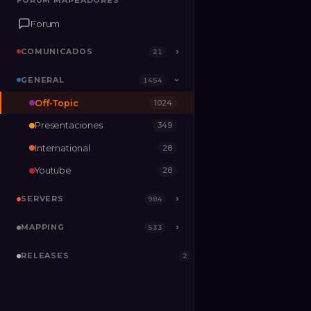
FORUM MAPEADORES
FORUM MAPEADORES
Forum
Forum
COMUNICADOS
COMUNICADOS
›
›
21
21
GENERAL
GENERAL
›
1454
1454
›
Off-Topic
1024
SERVERS
›
984
Presentaciones
349
MAPPING
›
533
International
28
RELEASES
2
Youtube
28
SERVERS
›
984
MAPPING
›
533
RELEASES
2