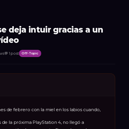
e deja intuir gracias a un
vídeo
ews
💬
1
post
Off-Topic
s de febrero con la miel en los labios cuando,
as de la próxima PlayStation 4, no llegó a