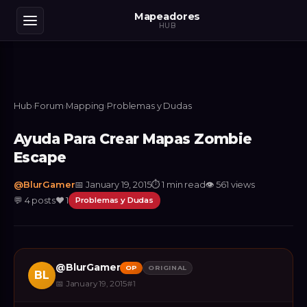
Mapeadores
HUB
Hub
›
Forum
›
Mapping
›
Problemas y Dudas
Ayuda Para Crear Mapas Zombie
Escape
@
BlurGamer
📅
January 19, 2015
⏱
1 min read
👁
561
views
💬
4
posts
❤️
1
Problemas y Dudas
@
BlurGamer
OP
ORIGINAL
BL
📅
January 19, 2015
#
1