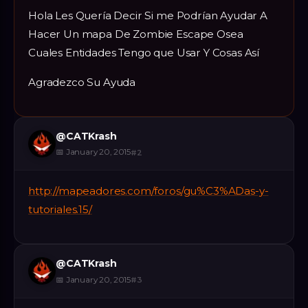
Hola Les Quería Decir Si me Podrían Ayudar A
Hacer Un mapa De Zombie Escape Osea
Cuales Entidades Tengo que Usar Y Cosas Así
Agradezco Su Ayuda
@
CATKrash
📅
January 20, 2015
#
2
http://mapeadores.com/foros/gu%C3%ADas-y-
tutoriales.15/
@
CATKrash
📅
January 20, 2015
#
3