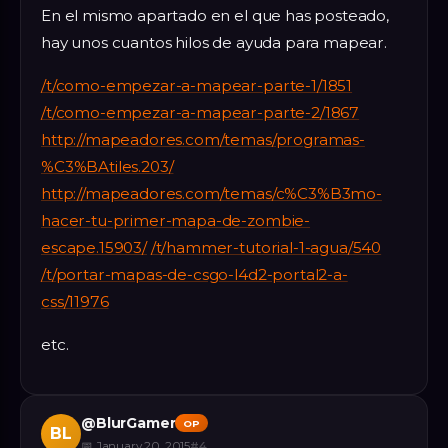
En el mismo apartado en el que has posteado,
hay unos cuantos hilos de ayuda para mapear.
/t/como-empezar-a-mapear-parte-1/1851
/t/como-empezar-a-mapear-parte-2/1867
http://mapeadores.com/temas/programas-
%C3%BAtiles.203/
http://mapeadores.com/temas/c%C3%B3mo-
hacer-tu-primer-mapa-de-zombie-
escape.15903/
/t/hammer-tutorial-1-agua/540
/t/portar-mapas-de-csgo-l4d2-portal2-a-
css/11976
etc.
@
BlurGamer
OP
BL
📅
January 20, 2015
#
4