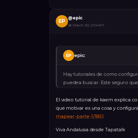
@
epic
EP
📅
March 30, 2014
#
11
epic:
EP
Hay tutoriales de como configu
puedea buscar. Este seguro que n
El video tutorial de kaem explica
que motivar es una cosa y configur
mapear-parte-1/1851
Viva Andalusia desde Tapatalk