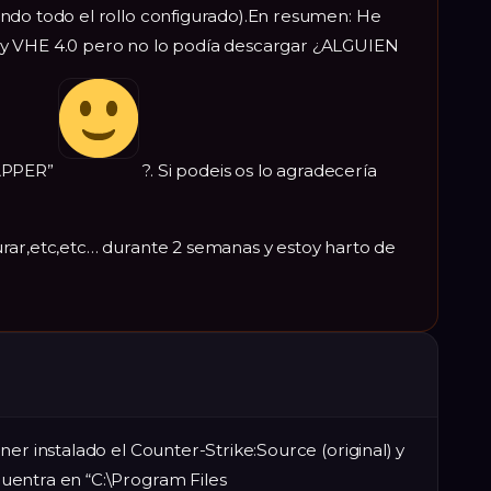
ndo todo el rollo configurado).En resumen: He
y VHE 4.0 pero no lo podía descargar ¿ALGUIEN
APPER”
?. Si podeis os lo agradecería
rar,etc,etc… durante 2 semanas y estoy harto de
er instalado el Counter-Strike:Source (original) y
uentra en “C:\Program Files