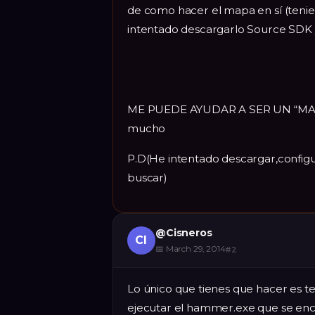
de como hacer el mapa en sí (tenie
intentado descargarlo Source SDK 
ME PUEDE AYUDAR A SER UN “M
mucho
P.D(He intentado descargar,configu
buscar)
@
Cisneros
CI
📅
March 29, 2014
#
2
Lo único que tienes que hacer es ten
ejecutar el hammer.exe que se enc