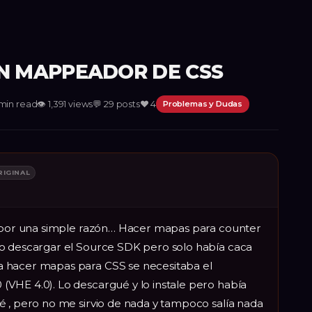
N MAPPEADOR DE CSS
min read
👁
1,391
views
💬
29
posts
❤️
4
Problemas y Dudas
RIGINAL
o por una simple razón… Hacer mapas para counter
mo descargar el Source SDK pero solo había caca
 hacer mapas para CSS se necesitaba el
VHE 4.0). Lo descargué y lo instale pero había
é , pero no me sirvio de nada y tampoco salía nada