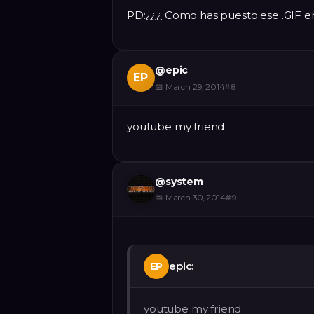
PD:¿¿¿ Como has puesto ese .GIF e
@
epic
EP
📅
March 29, 2014
#
8
youtube my friend
@
system
📅
March 30, 2014
#
9
epic:
EP
youtube my friend