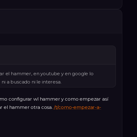
rar el hammer, en youtube y en google lo
i a buscado ni le interesa.
 como configurar wl hammer y como empezar así
ar el hammer otra cosa.
/t/como-empezar-a-