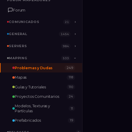
FORUM MAPEADORES
FORUM MAPEADORES
Forum
Forum
COMUNICADOS
COMUNICADOS
›
›
21
21
GENERAL
GENERAL
›
›
1454
1454
SERVERS
SERVERS
›
›
984
984
MAPPING
MAPPING
›
533
533
›
Problemas y Dudas
249
RELEASES
2
Mapas
118
Guías y Tutoriales
110
Proyectos Comunitarios
24
Modelos, Texturas y
11
Partículas
Prefabricados
19