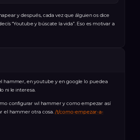
mapear y después, cada vez que álguien os dice
cís “Youtube y búscate la vida”. Eso es motivar a
 el hammer, en youtube y en google lo puedea
 ni le interesa.
 como configurar wl hammer y como empezar así
ar el hammer otra cosa.
/t/como-empezar-a-