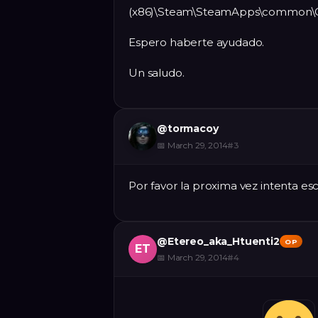
(x86)\Steam\SteamApps\common\Co
Espero haberte ayudado.
Un saludo.
@
tormacoy
📅
March 29, 2014
#
3
Por favor la proxima vez intenta esc
@
Etereo_aka_Htuenti2
OP
ET
📅
March 29, 2014
#
4