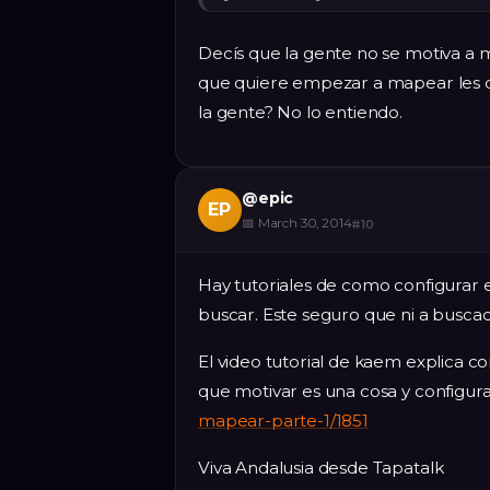
Decís que la gente no se motiva a 
que quiere empezar a mapear les de
la gente? No lo entiendo.
@
epic
EP
📅
March 30, 2014
#
10
Hay tutoriales de como configurar
buscar. Este seguro que ni a buscado
El video tutorial de kaem explica
que motivar es una cosa y configur
mapear-parte-1/1851
Viva Andalusia desde Tapatalk