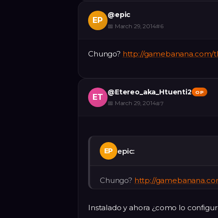
@
epic
EP
📅
March 29, 2014
#
6
Chungo?
http://gamebanana.com/t
@
Etereo_aka_Htuenti2
OP
ET
📅
March 29, 2014
#
7
epic:
EP
Chungo?
http://gamebanana.co
Instalado y ahora ¿como lo configu