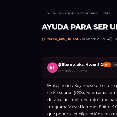
Hub
›
Forum
›
Mapping
›
Problemas y Dudas
AYUDA PARA SER U
@
Etereo_aka_Htuenti2
📅
March 29, 2014
⏱
6 
@
Etereo_aka_Htuenti2
OP
O
ET
📅
March 29, 2014
#
1
!Hola a todos¡ Soy nuevo en el for
strike source (CSS). Yo busque co
de vaca después encontré que para
programa Valve Hammer Editor 4.0 (
que poner la configuración y busqu