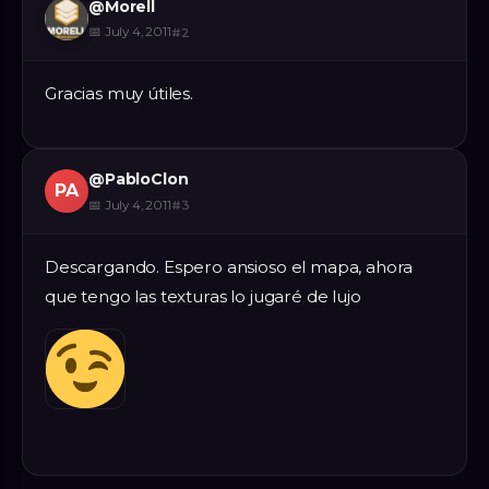
@
Morell
📅
July 4, 2011
#
2
Gracias muy útiles.
@
PabloClon
PA
📅
July 4, 2011
#
3
Descargando. Espero ansioso el mapa, ahora
que tengo las texturas lo jugaré de lujo