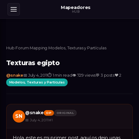
Mapeadores
HUB
Hub
›
Forum
›
Mapping
›
Modelos, Texturas y Partículas
Texturas egipto
@
snake
📅
July 4, 2011
⏱
1 min read
👁
729
views
💬
3
posts
❤️
2
Modelos, Texturas y Partículas
@
snake
OP
ORIGINAL
SN
📅
July 4, 2011
#
1
Hola, este es mi primer post, aquí os dejo unas